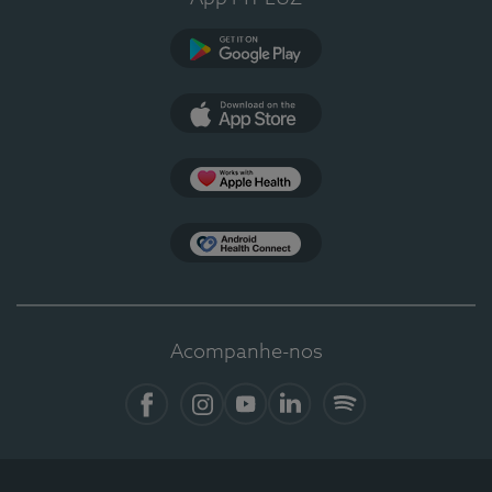
Google Play
App Store
Apple Health
Health Connect
Acompanhe-nos
Facebook
Instagram
YouTube
LinkedIn
Spotify