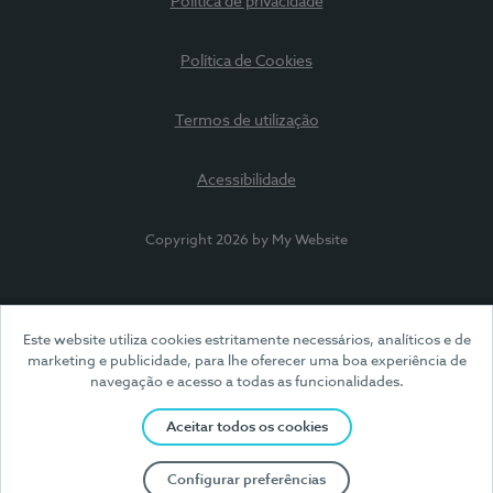
Política de privacidade
Política de Cookies
Termos de utilização
Acessibilidade
Copyright 2026 by My Website
Este website utiliza cookies estritamente necessários, analíticos e de
marketing e publicidade, para lhe oferecer uma boa experiência de
navegação e acesso a todas as funcionalidades.
Aceitar todos os cookies
Configurar preferências