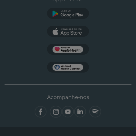
Google Play
App Store
Apple Health
Health Connect
Acompanhe-nos
Facebook
Instagram
YouTube
LinkedIn
Spotify