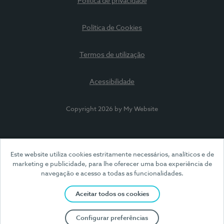
Política de privacidade
Política de Cookies
Termos de utilização
Acessibilidade
Copyright 2026 by My Website
Este website utiliza cookies estritamente necessários, analíticos e de
marketing e publicidade, para lhe oferecer uma boa experiência de
navegação e acesso a todas as funcionalidades.
Aceitar todos os cookies
Configurar preferências