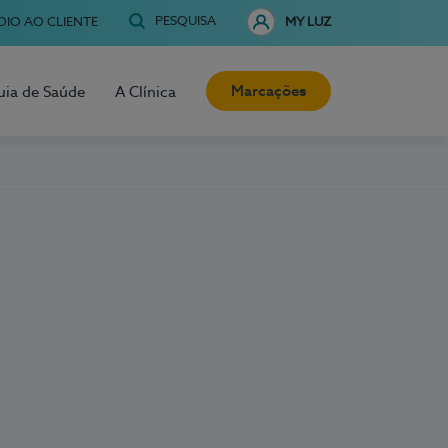
PESQUISA
OIO AO CLIENTE
MY LUZ
Marcações
uia de Saúde
A Clínica