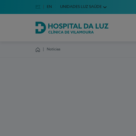
Idioma em Português
PT
English Language
EN
UNIDADES LUZ SAÚDE
Escolha o seu idioma
Hospital da Luz Clínica de Vilamoura
Notícias
Homepage