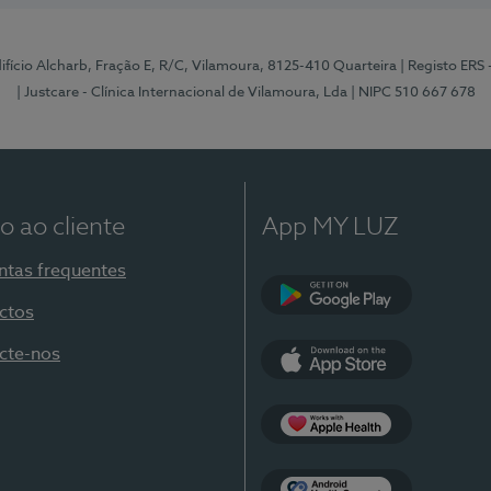
Edifício Alcharb, Fração E, R/C, Vilamoura, 8125-410 Quarteira
| Registo ERS
| Justcare - Clínica Internacional de Vilamoura, Lda
| NIPC 510 667 678
o ao cliente
App MY LUZ
ntas frequentes
ctos
Google Play
cte-nos
App Store
Apple Health