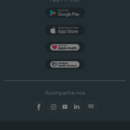
Google Play
App Store
Apple Health
Health Connect
Acompanhe-nos
Facebook
Instagram
YouTube
LinkedIn
Spotify