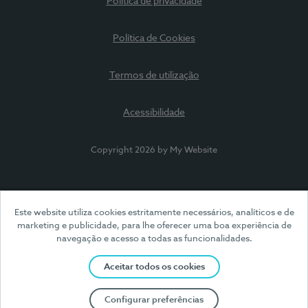
Política de privacidade
Política de Cookies
Termos de utilização
Acessibilidade
Copyright 2026 by My Website
Este website utiliza cookies estritamente necessários, analíticos e de
marketing e publicidade, para lhe oferecer uma boa experiência de
navegação e acesso a todas as funcionalidades.
Aceitar todos os cookies
Configurar preferências