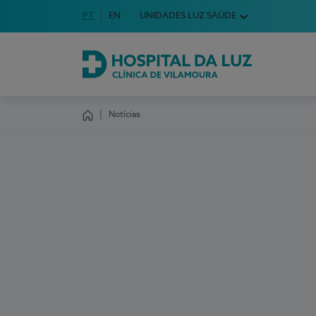
Idioma em Português
PT
English Language
EN
UNIDADES LUZ SAÚDE
Escolha o seu idioma
Hospital da Luz Clínica de Vilamoura
Notícias
Homepage