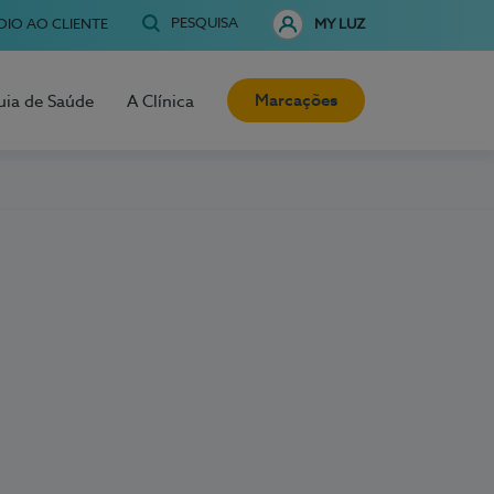
PESQUISA
OIO AO CLIENTE
MY LUZ
Marcações
uia de Saúde
A Clínica