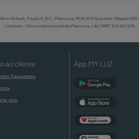
Edifício Alcharb, Fração E, R/C, Vilamoura, 8125-410 Quarteira
| Registo ERS
| Justcare - Clínica Internacional de Vilamoura, Lda
| NIPC 510 667 678
o ao cliente
App MY LUZ
ntas frequentes
ctos
Google Play
cte-nos
App Store
Apple Health