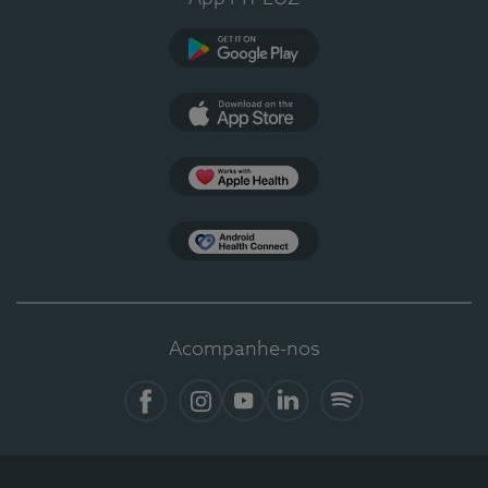
Google Play
App Store
Apple Health
Health Connect
Acompanhe-nos
Facebook
Instagram
YouTube
LinkedIn
Spotify