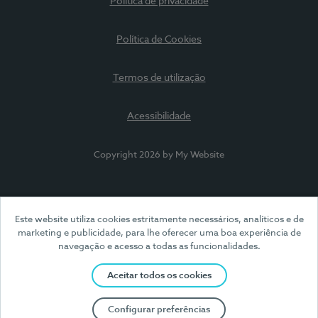
Política de privacidade
Política de Cookies
Termos de utilização
Acessibilidade
Copyright 2026 by My Website
Este website utiliza cookies estritamente necessários, analíticos e de
marketing e publicidade, para lhe oferecer uma boa experiência de
navegação e acesso a todas as funcionalidades.
Aceitar todos os cookies
Configurar preferências