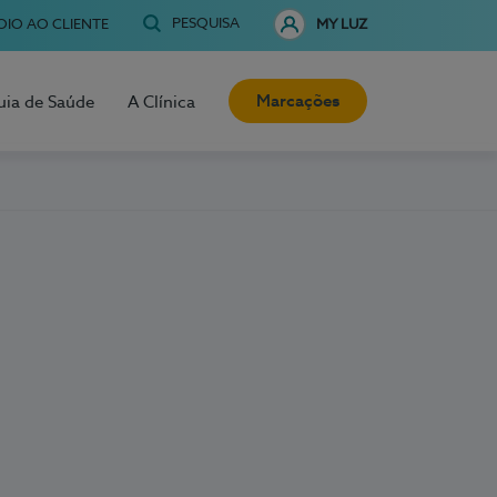
PESQUISA
OIO AO CLIENTE
MY LUZ
Marcações
uia de Saúde
A Clínica