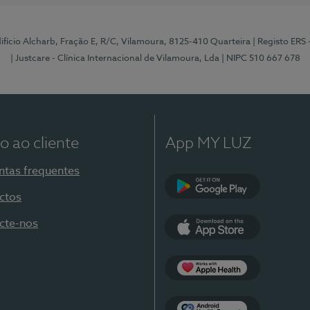
Edifício Alcharb, Fração E, R/C, Vilamoura, 8125-410 Quarteira
| Registo ERS
| Justcare - Clínica Internacional de Vilamoura, Lda
| NIPC 510 667 678
o ao cliente
App MY LUZ
ntas frequentes
ctos
Google Play
cte-nos
App Store
Apple Health