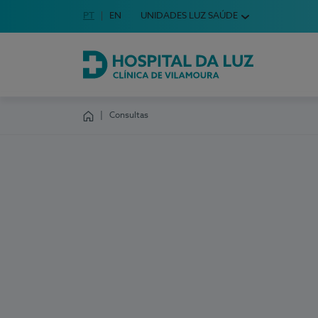
Idioma em Português
PT
English Language
EN
UNIDADES LUZ SAÚDE
Escolha o seu idioma
Hospital da Luz Clínica de Vilamoura
Consultas
Homepage