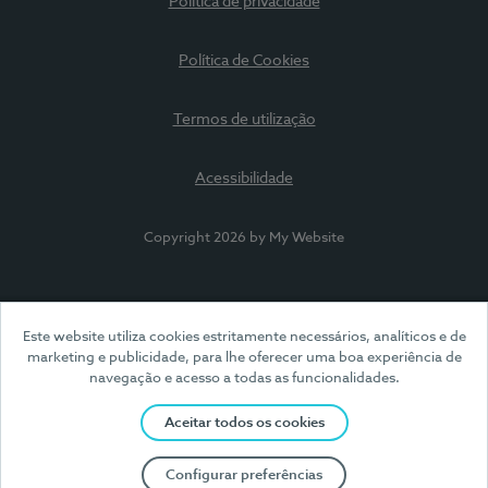
Política de privacidade
Política de Cookies
Termos de utilização
Acessibilidade
Copyright 2026 by My Website
Este website utiliza cookies estritamente necessários, analíticos e de
marketing e publicidade, para lhe oferecer uma boa experiência de
navegação e acesso a todas as funcionalidades.
Aceitar todos os cookies
Configurar preferências