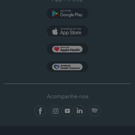
Google Play
App Store
Apple Health
Health Connect
Acompanhe-nos
Facebook
Instagram
YouTube
LinkedIn
Spotify