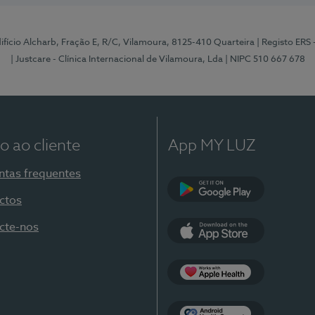
Edifício Alcharb, Fração E, R/C, Vilamoura, 8125-410 Quarteira
| Registo ERS
| Justcare - Clínica Internacional de Vilamoura, Lda
| NIPC 510 667 678
o ao cliente
App MY LUZ
ntas frequentes
ctos
Google Play
cte-nos
App Store
Apple Health