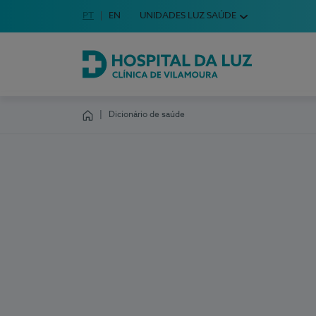
Idioma em Português
PT
English Language
EN
UNIDADES LUZ SAÚDE
Escolha o seu idioma
Hospital da Luz Clínica de Vilamoura
Dicionário de saúde
Homepage