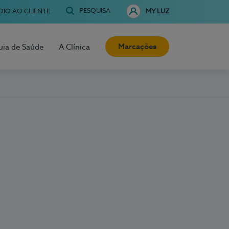
PESQUISA
OIO AO CLIENTE
MY LUZ
Marcações
uia de Saúde
A Clínica