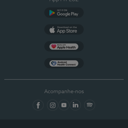
Google Play
App Store
Apple Health
Health Connect
Acompanhe-nos
Facebook
Instagram
YouTube
LinkedIn
Spotify