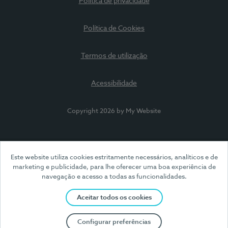
Política de privacidade
Política de Cookies
Termos de utilização
Acessibilidade
Copyright 2026 by My Website
Este website utiliza cookies estritamente necessários, analíticos e de
marketing e publicidade, para lhe oferecer uma boa experiência de
navegação e acesso a todas as funcionalidades.
Aceitar todos os cookies
Configurar preferências