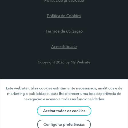
Política de privacidade
Política de Cookies
Termos de utilização
Acessibilidade
Copyright 2026 by My Website
Este website utiliza cookies estritamente necessários, analíticos e de
marketing e publicidade, para lhe oferecer uma boa experiência de
navegação e acesso a todas as funcionalidades.
Aceitar todos os cookies
Configurar preferências