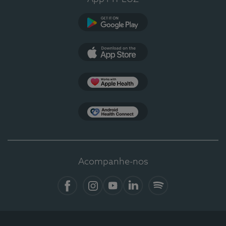
Google Play
App Store
Apple Health
Health Connect
Acompanhe-nos
Facebook
Instagram
YouTube
LinkedIn
Spotify