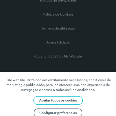
Política de privacidade
Política de Cookies
Termos de utilização
Acessibilidade
Copyright 2026 by My Website
Este website utiliza cookies estritamente necessários, analíticos e de
marketing e publicidade, para lhe oferecer uma boa experiência de
navegação e acesso a todas as funcionalidades.
Aceitar todos os cookies
Configurar preferências