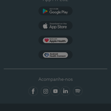
Google Play
App Store
Apple Health
Health Connect
Acompanhe-nos
Facebook
Instagram
YouTube
LinkedIn
Spotify