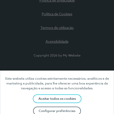
Política de privacidade
Política de Cookies
Termos de utilização
Acessibilidade
Copyright 2026 by My Website
Este website utiliza cookies estritamente necessários, analíticos e de
marketing e publicidade, para lhe oferecer uma boa experiência de
navegação e acesso a todas as funcionalidades.
Aceitar todos os cookies
Configurar preferências