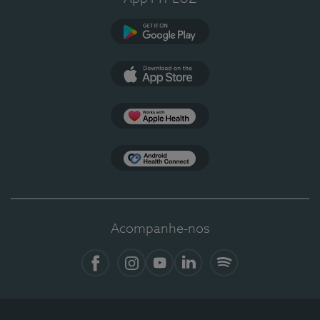
Google Play
App Store
Apple Health
Health Connect
Acompanhe-nos
Facebook
Instagram
YouTube
LinkedIn
Spotify