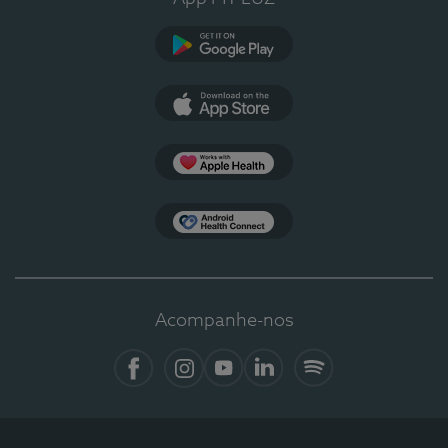
Google Play
App Store
Apple Health
Health Connect
Acompanhe-nos
Facebook
Instagram
YouTube
LinkedIn
Spotify