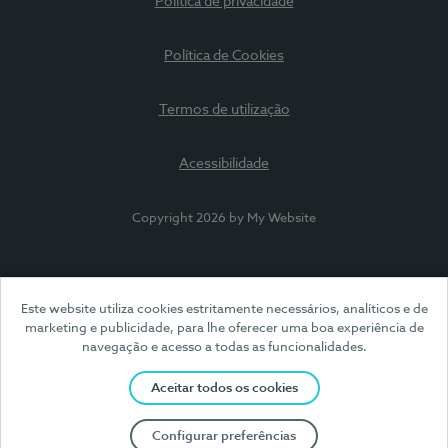
Política de privacidade
Política de Cookies
Termos de utilização
Acessibilidade
Copyright 2026 by My Website
Este website utiliza cookies estritamente necessários, analíticos e de
marketing e publicidade, para lhe oferecer uma boa experiência de
navegação e acesso a todas as funcionalidades.
Aceitar todos os cookies
Configurar preferências