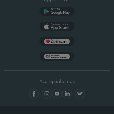
Google Play
App Store
Apple Health
Health Connect
Acompanhe-nos
Facebook
Instagram
YouTube
LinkedIn
Spotify