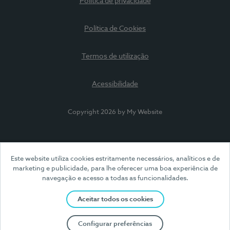
Política de privacidade
Política de Cookies
Termos de utilização
Acessibilidade
Copyright 2026 by My Website
Este website utiliza cookies estritamente necessários, analíticos e de
marketing e publicidade, para lhe oferecer uma boa experiência de
navegação e acesso a todas as funcionalidades.
Aceitar todos os cookies
Configurar preferências