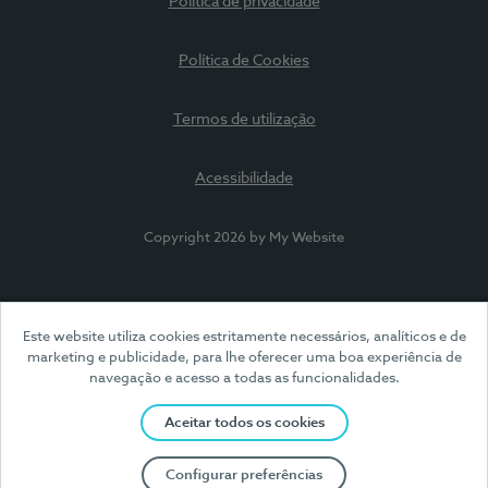
Política de privacidade
Política de Cookies
Termos de utilização
Acessibilidade
Copyright 2026 by My Website
Este website utiliza cookies estritamente necessários, analíticos e de
marketing e publicidade, para lhe oferecer uma boa experiência de
navegação e acesso a todas as funcionalidades.
Aceitar todos os cookies
Configurar preferências