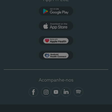
Google Play
App Store
Apple Health
Health Connect
Acompanhe-nos
Facebook
Instagram
YouTube
LinkedIn
Spotify