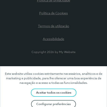
Política de privacidade
Política de Cookies
Termos de utilização
Acessibilidade
Copyright 2026 by My Website
Este website utiliza cookies estritamente necessários, analíticos e de
marketing e publicidade, para lhe oferecer uma boa experiência de
navegação e acesso a todas as funcionalidades.
Aceitar todos os cookies
Configurar preferências