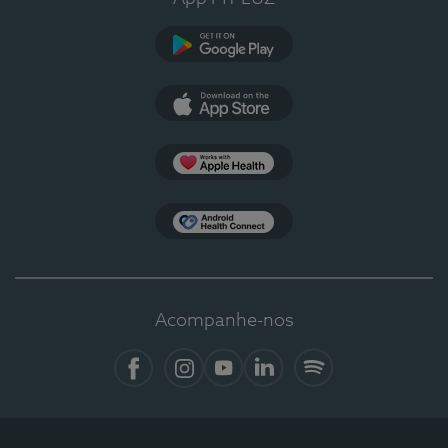
Google Play
App Store
Apple Health
Health Connect
Acompanhe-nos
Facebook
Instagram
YouTube
LinkedIn
Spotify