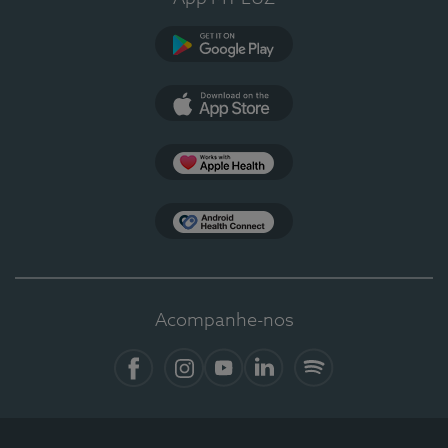
Google Play
App Store
Apple Health
Health Connect
Acompanhe-nos
Facebook
Instagram
YouTube
LinkedIn
Spotify