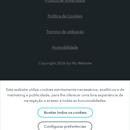
Política de privacidade
Política de Cookies
Termos de utilização
Acessibilidade
Copyright 2026 by My Website
Este website utiliza cookies estritamente necessários, analíticos e de
marketing e publicidade, para lhe oferecer uma boa experiência de
navegação e acesso a todas as funcionalidades.
Aceitar todos os cookies
Configurar preferências