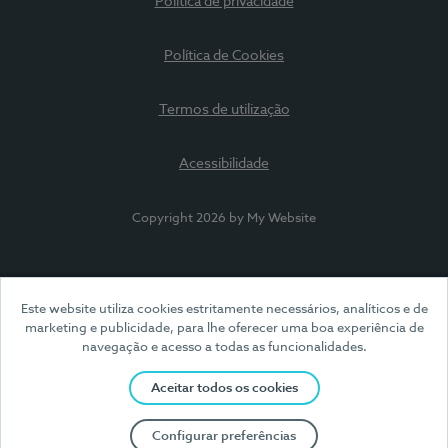
Política de privacidade
Política de Cookies
Termos de utilização
Acessibilidade
Copyright 2026 by My Website
Este website utiliza cookies estritamente necessários, analíticos e de
marketing e publicidade, para lhe oferecer uma boa experiência de
navegação e acesso a todas as funcionalidades.
Aceitar todos os cookies
Configurar preferências