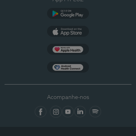
Google Play
App Store
Apple Health
Health Connect
Acompanhe-nos
Facebook
Instagram
YouTube
LinkedIn
Spotify