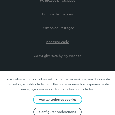
Política de privacidade
Política de Cookies
Termos de utilização
Acessibilidade
Copyright 2026 by My Website
Este website utiliza cookies estritamente necessários, analíticos e de
marketing e publicidade, para lhe oferecer uma boa experiência de
navegação e acesso a todas as funcionalidades.
Aceitar todos os cookies
Configurar preferências