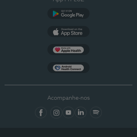
Google Play
App Store
Apple Health
Health Connect
Acompanhe-nos
Facebook
Instagram
YouTube
LinkedIn
Spotify