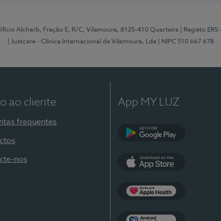
Edifício Alcharb, Fração E, R/C, Vilamoura, 8125-410 Quarteira
| Registo ERS
| Justcare - Clínica Internacional de Vilamoura, Lda
| NIPC 510 667 678
o ao cliente
App MY LUZ
ntas frequentes
ctos
Google Play
cte-nos
App Store
Apple Health