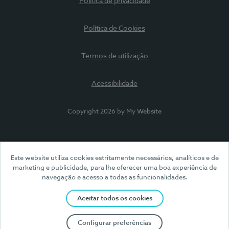
Política de privacidade
Política de Cookies
Termos de utilização
Acessibilidade
Copyright 2026 by My Website
Este website utiliza cookies estritamente necessários, analíticos e de
marketing e publicidade, para lhe oferecer uma boa experiência de
navegação e acesso a todas as funcionalidades.
Aceitar todos os cookies
Configurar preferências