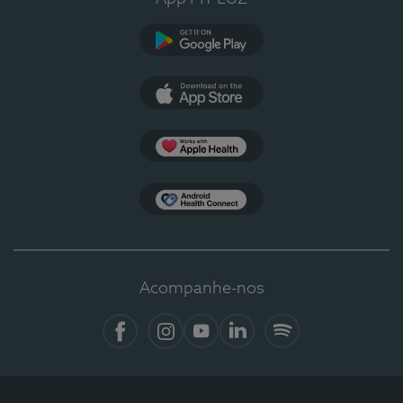
Google Play
App Store
Apple Health
Health Connect
Acompanhe-nos
Facebook
Instagram
YouTube
LinkedIn
Spotify