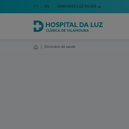
Idioma em Português
PT
English Language
EN
UNIDADES LUZ SAÚDE
Escolha o seu idioma
Hospital da Luz Clínica de Vilamoura
Dicionário de saúde
Homepage