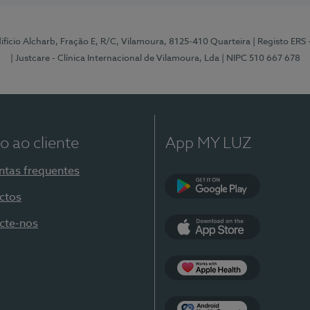
Edifício Alcharb, Fração E, R/C, Vilamoura, 8125-410 Quarteira
| Registo ERS
| Justcare - Clínica Internacional de Vilamoura, Lda
| NIPC 510 667 678
o ao cliente
App MY LUZ
ntas frequentes
ctos
Google Play
cte-nos
App Store
Apple Health