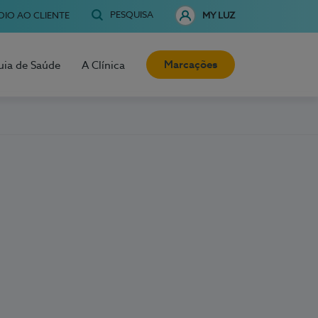
PESQUISA
OIO AO CLIENTE
MY LUZ
Marcações
uia de Saúde
A Clínica