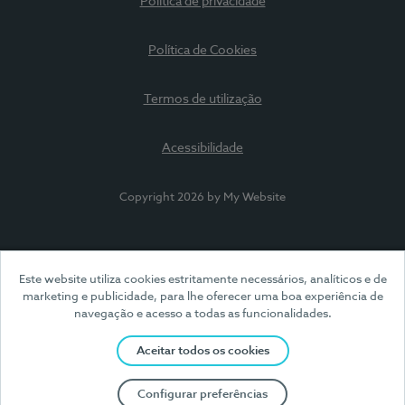
Política de privacidade
Política de Cookies
Termos de utilização
Acessibilidade
Copyright 2026 by My Website
Este website utiliza cookies estritamente necessários, analíticos e de
marketing e publicidade, para lhe oferecer uma boa experiência de
navegação e acesso a todas as funcionalidades.
Aceitar todos os cookies
Configurar preferências