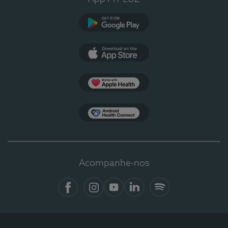
Google Play
App Store
Apple Health
Health Connect
Acompanhe-nos
Facebook
Instagram
YouTube
LinkedIn
Spotify