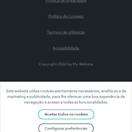
Política de privacidade
Política de Cookies
Termos de utilização
Acessibilidade
Copyright 2026 by My Website
Este website utiliza cookies estritamente necessários, analíticos e de
marketing e publicidade, para lhe oferecer uma boa experiência de
navegação e acesso a todas as funcionalidades.
Aceitar todos os cookies
Configurar preferências