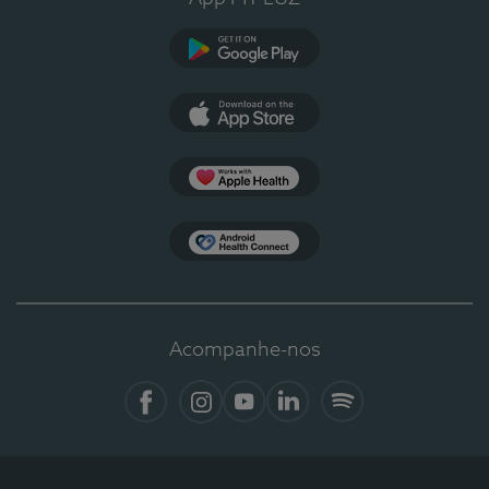
Google Play
App Store
Apple Health
Health Connect
Acompanhe-nos
Facebook
Instagram
YouTube
LinkedIn
Spotify