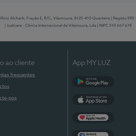
Edifício Alcharb, Fração E, R/C, Vilamoura, 8125-410 Quarteira
| Registo ERS
| Justcare - Clínica Internacional de Vilamoura, Lda
| NIPC 510 667 678
o ao cliente
App MY LUZ
ntas frequentes
ctos
Google Play
cte-nos
App Store
Apple Health