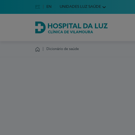
Idioma em Português
PT
English Language
EN
UNIDADES LUZ SAÚDE
Escolha o seu idioma
Hospital da Luz Clínica de Vilamoura
Dicionário de saúde
Homepage