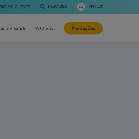
PESQUISA
OIO AO CLIENTE
MY LUZ
Marcações
uia de Saúde
A Clínica