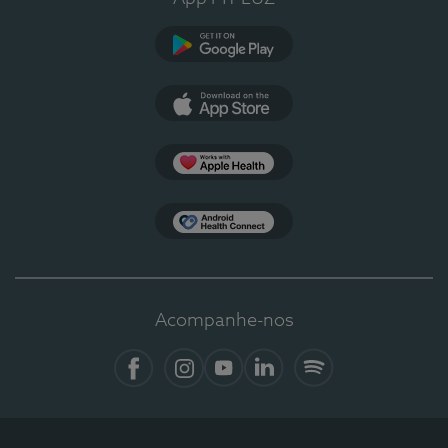
Google Play
App Store
Apple Health
Health Connect
Acompanhe-nos
Facebook
Instagram
YouTube
LinkedIn
Spotify