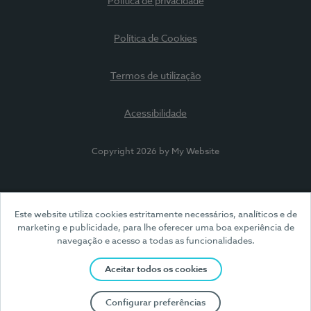
Política de privacidade
Política de Cookies
Termos de utilização
Acessibilidade
Copyright 2026 by My Website
Este website utiliza cookies estritamente necessários, analíticos e de
marketing e publicidade, para lhe oferecer uma boa experiência de
navegação e acesso a todas as funcionalidades.
Aceitar todos os cookies
Configurar preferências