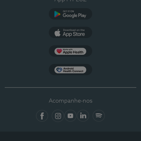
Google Play
App Store
Apple Health
Health Connect
Acompanhe-nos
Facebook
Instagram
YouTube
LinkedIn
Spotify