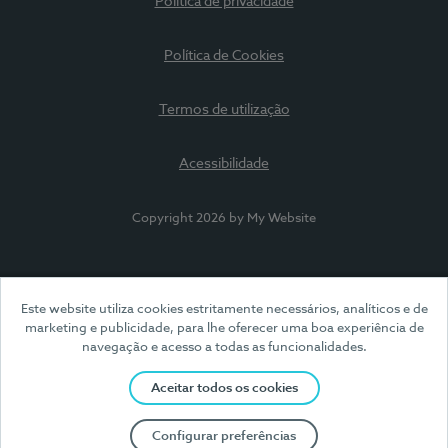
Política de privacidade
Política de Cookies
Termos de utilização
Acessibilidade
Copyright 2026 by My Website
Este website utiliza cookies estritamente necessários, analíticos e de
marketing e publicidade, para lhe oferecer uma boa experiência de
navegação e acesso a todas as funcionalidades.
Aceitar todos os cookies
Configurar preferências