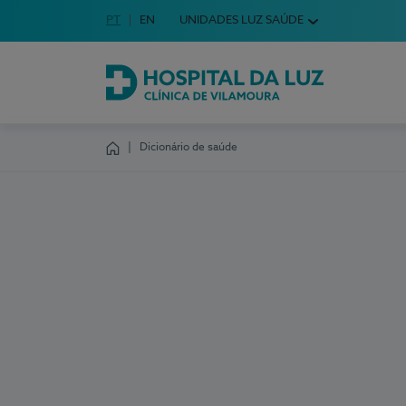
Idioma em Português
PT
English Language
EN
UNIDADES LUZ SAÚDE
Escolha o seu idioma
Hospital da Luz Clínica de Vilamoura
Dicionário de saúde
Homepage