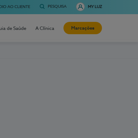
PESQUISA
OIO AO CLIENTE
MY LUZ
Marcações
uia de Saúde
A Clínica