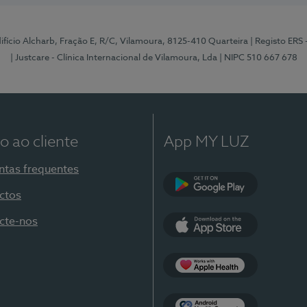
Edifício Alcharb, Fração E, R/C, Vilamoura, 8125-410 Quarteira
| Registo ERS
| Justcare - Clínica Internacional de Vilamoura, Lda
| NIPC 510 667 678
o ao cliente
App MY LUZ
ntas frequentes
ctos
Google Play
cte-nos
App Store
Apple Health