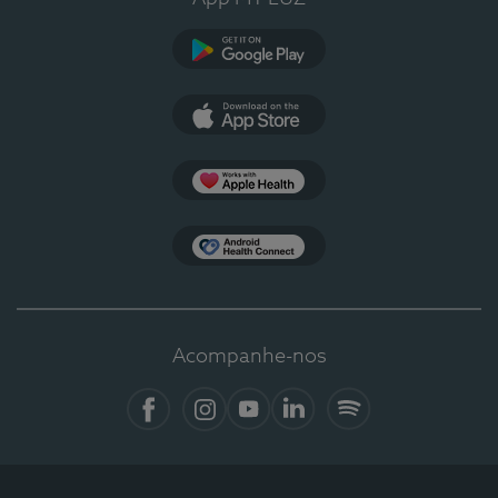
Google Play
App Store
Apple Health
Health Connect
Acompanhe-nos
Facebook
Instagram
YouTube
LinkedIn
Spotify