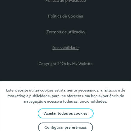
Política de privacidade
Política de Cookies
Termos de utilização
Acessibilidade
Copyright 2026 by My Website
Este website utiliza cookies estritamente necessários, analíticos e de
marketing e publicidade, para lhe oferecer uma boa experiência de
navegação e acesso a todas as funcionalidades.
Aceitar todos os cookies
Configurar preferências