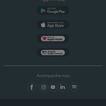
Google Play
App Store
Apple Health
Health Connect
Acompanhe-nos
Facebook
Instagram
YouTube
LinkedIn
Spotify