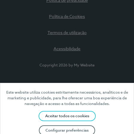
Política de privacidade
Política de Cookies
Termos de utilização
Acessibilidade
Copyright 2026 by My Website
Este website utiliza cookies estritamente necessários, analíticos e de
marketing e publicidade, para lhe oferecer uma boa experiência de
navegação e acesso a todas as funcionalidades.
Aceitar todos os cookies
Configurar preferências