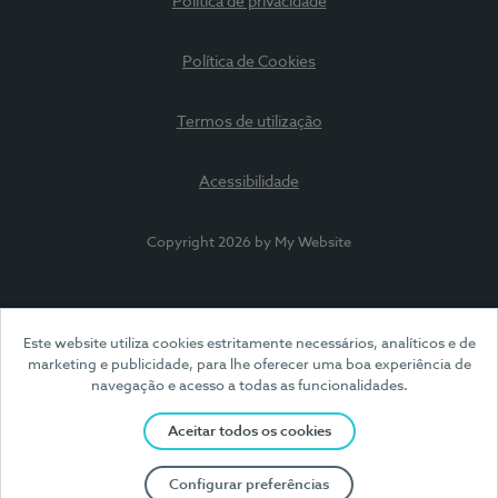
Política de privacidade
Política de Cookies
Termos de utilização
Acessibilidade
Copyright 2026 by My Website
Este website utiliza cookies estritamente necessários, analíticos e de
marketing e publicidade, para lhe oferecer uma boa experiência de
navegação e acesso a todas as funcionalidades.
Aceitar todos os cookies
Configurar preferências