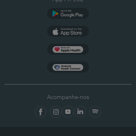
Google Play
App Store
Apple Health
Health Connect
Acompanhe-nos
Facebook
Instagram
YouTube
LinkedIn
Spotify