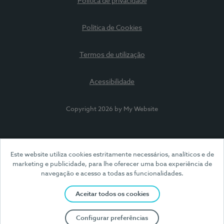
Política de privacidade
Política de Cookies
Termos de utilização
Acessibilidade
Copyright 2026 by My Website
Este website utiliza cookies estritamente necessários, analíticos e de
marketing e publicidade, para lhe oferecer uma boa experiência de
navegação e acesso a todas as funcionalidades.
Aceitar todos os cookies
Configurar preferências