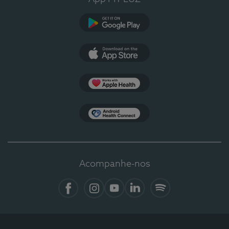
Google Play
App Store
Apple Health
Health Connect
Acompanhe-nos
Facebook
Instagram
YouTube
LinkedIn
Spotify