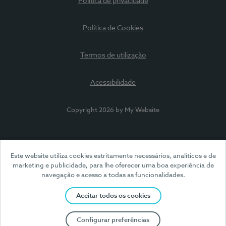
Política de privacidade
Política de Cookies
Termos de utilização
Acessibilidade
Copyright 2026 by My Website
Este website utiliza cookies estritamente necessários, analíticos e de
marketing e publicidade, para lhe oferecer uma boa experiência de
navegação e acesso a todas as funcionalidades.
Aceitar todos os cookies
Configurar preferências