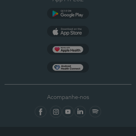
Google Play
App Store
Apple Health
Health Connect
Acompanhe-nos
Facebook
Instagram
YouTube
LinkedIn
Spotify