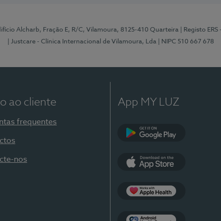
Edifício Alcharb, Fração E, R/C, Vilamoura, 8125-410 Quarteira
| Registo ERS
| Justcare - Clínica Internacional de Vilamoura, Lda
| NIPC 510 667 678
o ao cliente
App MY LUZ
ntas frequentes
ctos
Google Play
cte-nos
App Store
Apple Health