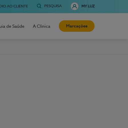
PESQUISA
OIO AO CLIENTE
MY LUZ
Marcações
uia de Saúde
A Clínica