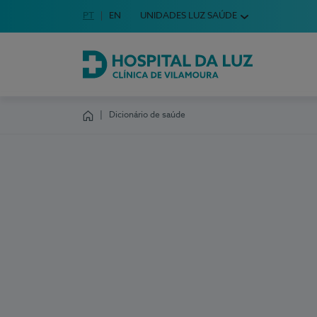
Idioma em Português
PT
English Language
EN
UNIDADES LUZ SAÚDE
Escolha o seu idioma
Hospital da Luz Clínica de Vilamoura
Dicionário de saúde
Homepage