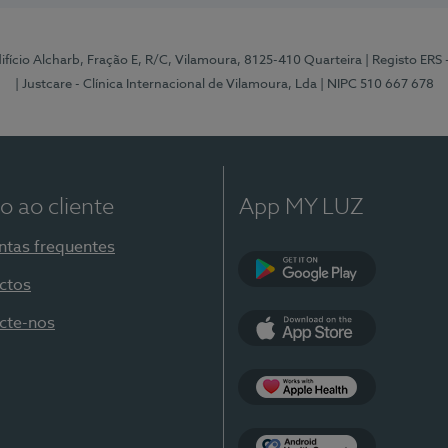
Edifício Alcharb, Fração E, R/C, Vilamoura, 8125-410 Quarteira
| Registo ERS
| Justcare - Clínica Internacional de Vilamoura, Lda
| NIPC 510 667 678
o ao cliente
App MY LUZ
ntas frequentes
ctos
Google Play
cte-nos
App Store
Apple Health