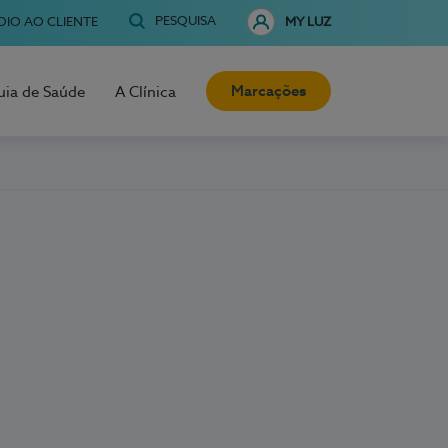
PESQUISA
OIO AO CLIENTE
MY LUZ
Marcações
uia de Saúde
A Clínica