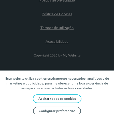
Política de privacidade
Política de Cookies
Termos de utilização
Acessibilidade
Copyright 2026 by My Website
Este website utiliza cookies estritamente necessários, analíticos e de
marketing e publicidade, para lhe oferecer uma boa experiência de
navegação e acesso a todas as funcionalidades.
Aceitar todos os cookies
Configurar preferências