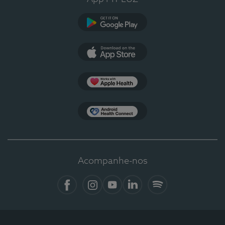
Google Play
App Store
Apple Health
Health Connect
Acompanhe-nos
Facebook
Instagram
YouTube
LinkedIn
Spotify