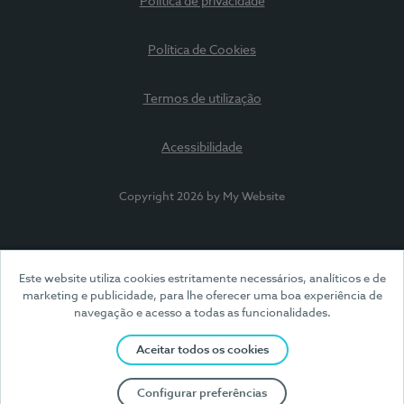
Política de privacidade
Política de Cookies
Termos de utilização
Acessibilidade
Copyright 2026 by My Website
Este website utiliza cookies estritamente necessários, analíticos e de
marketing e publicidade, para lhe oferecer uma boa experiência de
navegação e acesso a todas as funcionalidades.
Aceitar todos os cookies
Configurar preferências