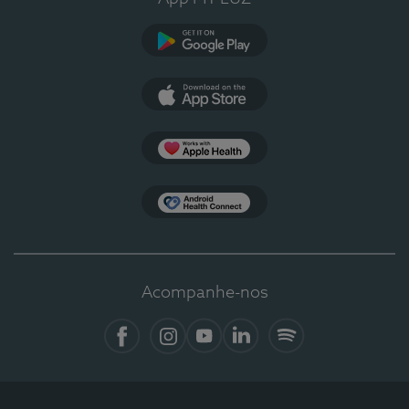
Google Play
App Store
Apple Health
Health Connect
Acompanhe-nos
Facebook
Instagram
YouTube
LinkedIn
Spotify