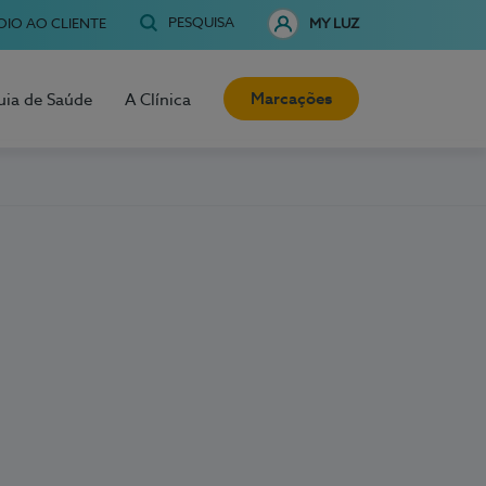
PESQUISA
OIO AO CLIENTE
MY LUZ
Marcações
uia de Saúde
A Clínica