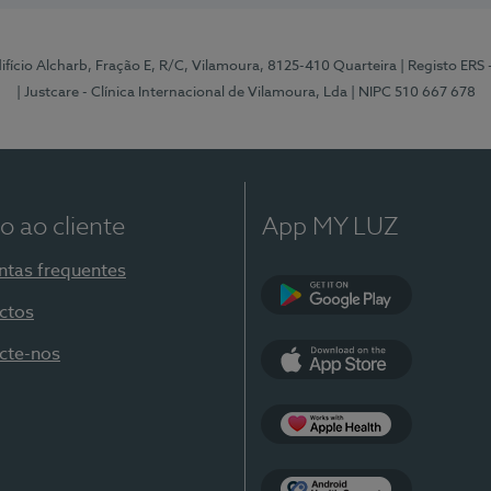
Edifício Alcharb, Fração E, R/C, Vilamoura, 8125-410 Quarteira
| Registo ERS
| Justcare - Clínica Internacional de Vilamoura, Lda
| NIPC 510 667 678
o ao cliente
App MY LUZ
ntas frequentes
ctos
Google Play
cte-nos
App Store
Apple Health