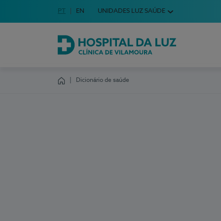
Idioma em Português
PT
English Language
EN
UNIDADES LUZ SAÚDE
Escolha o seu idioma
Hospital da Luz Clínica de Vilamoura
Dicionário de saúde
Homepage