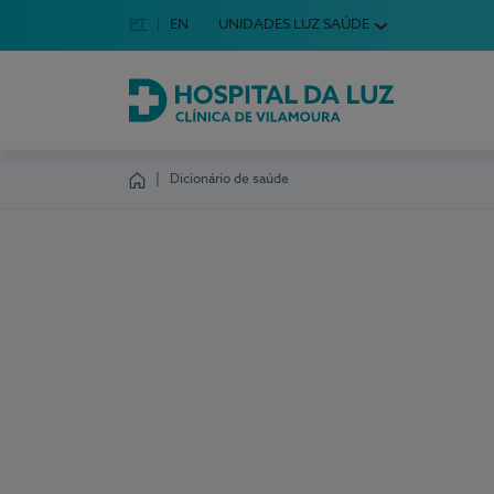
Idioma em Português
PT
English Language
EN
UNIDADES LUZ SAÚDE
Escolha o seu idioma
Hospital da Luz Clínica de Vilamoura
Dicionário de saúde
Homepage