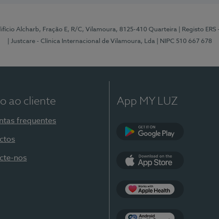
Edifício Alcharb, Fração E, R/C, Vilamoura, 8125-410 Quarteira
| Registo ERS
| Justcare - Clínica Internacional de Vilamoura, Lda
| NIPC 510 667 678
o ao cliente
App MY LUZ
ntas frequentes
ctos
Google Play
cte-nos
App Store
Apple Health