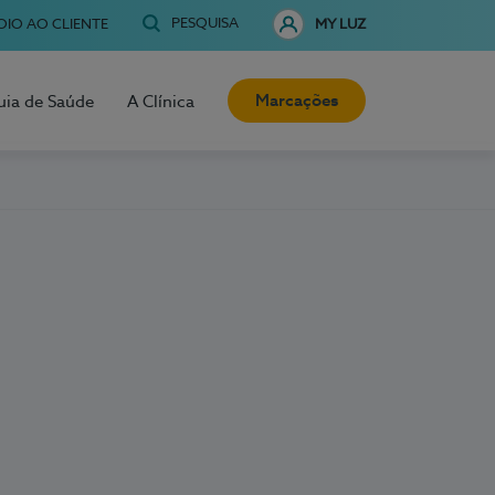
PESQUISA
OIO AO CLIENTE
MY LUZ
Marcações
uia de Saúde
A Clínica