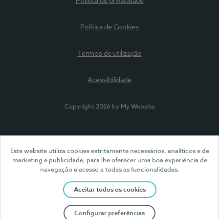
Política de privacidade
Política de Cookies
Termos de utilização
Acessibilidade
Copyright 2026 by My Website
Este website utiliza cookies estritamente necessários, analíticos e de
marketing e publicidade, para lhe oferecer uma boa experiência de
navegação e acesso a todas as funcionalidades.
Aceitar todos os cookies
Configurar preferências