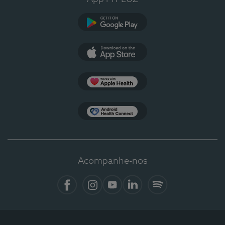
Google Play
App Store
Apple Health
Health Connect
Acompanhe-nos
Facebook
Instagram
YouTube
LinkedIn
Spotify