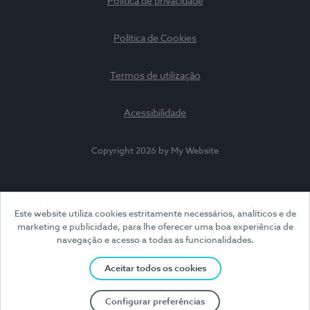
Política de privacidade
Política de Cookies
Termos de utilização
Acessibilidade
Copyright 2026 by My Website
Este website utiliza cookies estritamente necessários, analíticos e de
marketing e publicidade, para lhe oferecer uma boa experiência de
navegação e acesso a todas as funcionalidades.
Aceitar todos os cookies
Configurar preferências