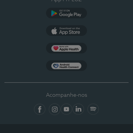
Google Play
App Store
Apple Health
Health Connect
Acompanhe-nos
Facebook
Instagram
YouTube
LinkedIn
Spotify