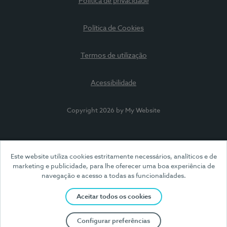
Política de privacidade
Política de Cookies
Termos de utilização
Acessibilidade
Copyright 2026 by My Website
Este website utiliza cookies estritamente necessários, analíticos e de
marketing e publicidade, para lhe oferecer uma boa experiência de
navegação e acesso a todas as funcionalidades.
Aceitar todos os cookies
Configurar preferências