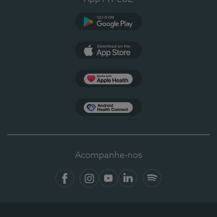
Google Play
App Store
Apple Health
Health Connect
Acompanhe-nos
Facebook
Instagram
YouTube
LinkedIn
Spotify