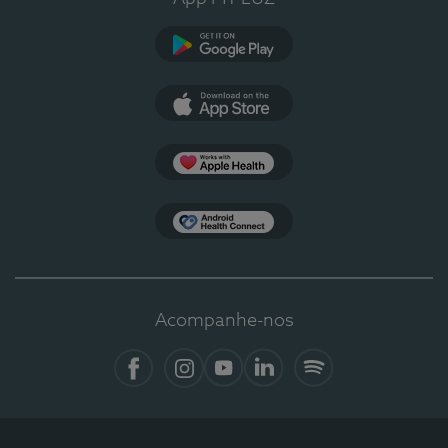
Google Play
App Store
Apple Health
Health Connect
Acompanhe-nos
Facebook
Instagram
YouTube
LinkedIn
Spotify