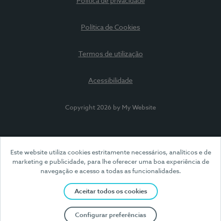
Política de privacidade
Política de Cookies
Termos de utilização
Acessibilidade
Copyright 2026 by My Website
Este website utiliza cookies estritamente necessários, analíticos e de
marketing e publicidade, para lhe oferecer uma boa experiência de
navegação e acesso a todas as funcionalidades.
Aceitar todos os cookies
Configurar preferências