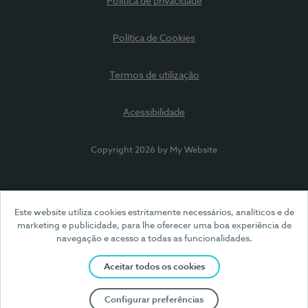
Política de privacidade
Política de Cookies
Termos de utilização
Acessibilidade
Copyright 2026 by My Website
Este website utiliza cookies estritamente necessários, analíticos e de
marketing e publicidade, para lhe oferecer uma boa experiência de
navegação e acesso a todas as funcionalidades.
Aceitar todos os cookies
Configurar preferências