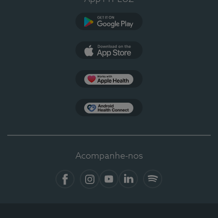
Google Play
App Store
Apple Health
Health Connect
Acompanhe-nos
Facebook
Instagram
YouTube
LinkedIn
Spotify