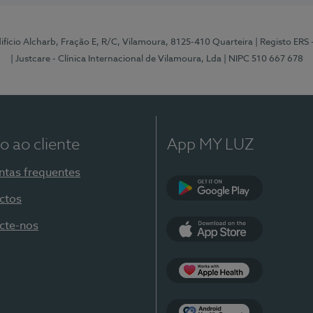
Edifício Alcharb, Fração E, R/C, Vilamoura, 8125-410 Quarteira
| Registo ERS
| Justcare - Clínica Internacional de Vilamoura, Lda
| NIPC 510 667 678
o ao cliente
App MY LUZ
ntas frequentes
ctos
Google Play
cte-nos
App Store
Apple Health