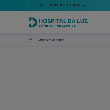
Idioma em Português
PT
English Language
EN
UNIDADES LUZ SAÚDE
Escolha o seu idioma
Hospital da Luz Clínica de Vilamoura
Dicionário de saúde
Homepage