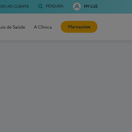
PESQUISA
OIO AO CLIENTE
MY LUZ
Marcações
uia de Saúde
A Clínica