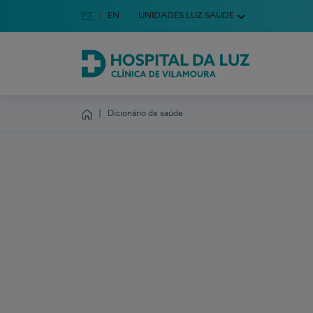
Idioma em Português
PT
English Language
EN
UNIDADES LUZ SAÚDE
Escolha o seu idioma
Hospital da Luz Clínica de Vilamoura
Dicionário de saúde
Homepage