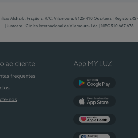
Edifício Alcharb, Fração E, R/C, Vilamoura, 8125-410 Quarteira
| Registo ERS
| Justcare - Clínica Internacional de Vilamoura, Lda
| NIPC 510 667 678
o ao cliente
App MY LUZ
ntas frequentes
ctos
Google Play
cte-nos
App Store
Apple Health