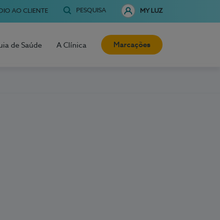
PESQUISA
OIO AO CLIENTE
MY LUZ
Marcações
uia de Saúde
A Clínica