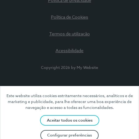
Política de privacidade
Política de Cookies
Termos de utilização
Acessibilidade
Copyright 2026 by My Website
Este website utiliza cookies estritamente necessários, analíticos e de
marketing e publicidade, para lhe oferecer uma boa experiência de
navegação e acesso a todas as funcionalidades.
Aceitar todos os cookies
Configurar preferências