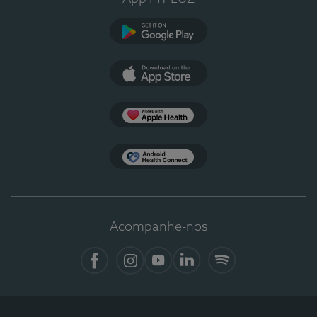
Google Play
App Store
Apple Health
Health Connect
Acompanhe-nos
Facebook
Instagram
YouTube
LinkedIn
Spotify