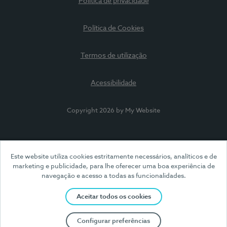
Política de privacidade
Política de Cookies
Termos de utilização
Acessibilidade
Copyright 2026 by My Website
Este website utiliza cookies estritamente necessários, analíticos e de
marketing e publicidade, para lhe oferecer uma boa experiência de
navegação e acesso a todas as funcionalidades.
Aceitar todos os cookies
Configurar preferências