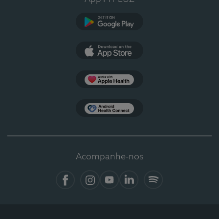
Google Play
App Store
Apple Health
Health Connect
Acompanhe-nos
Facebook
Instagram
YouTube
LinkedIn
Spotify