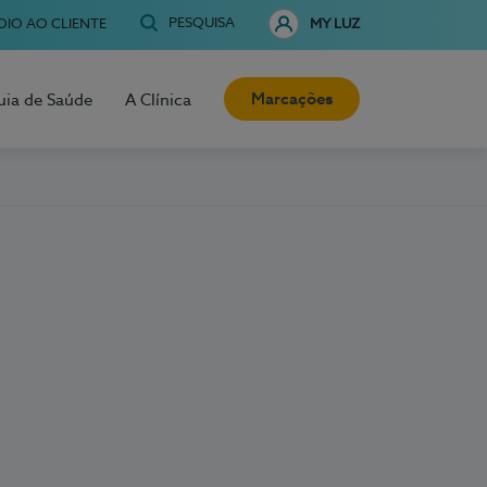
PESQUISA
OIO AO CLIENTE
MY LUZ
Marcações
uia de Saúde
A Clínica