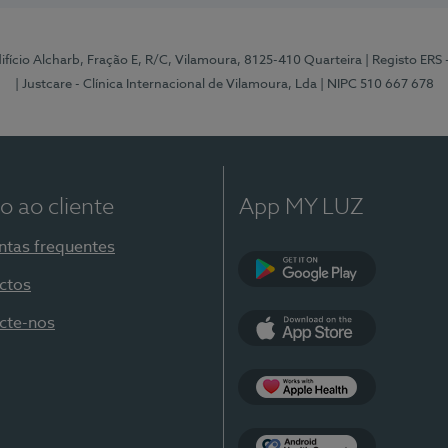
Edifício Alcharb, Fração E, R/C, Vilamoura, 8125-410 Quarteira
| Registo ERS
| Justcare - Clínica Internacional de Vilamoura, Lda
| NIPC 510 667 678
o ao cliente
App MY LUZ
ntas frequentes
ctos
Google Play
cte-nos
App Store
Apple Health