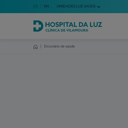
Idioma em Português
PT
English Language
EN
UNIDADES LUZ SAÚDE
Escolha o seu idioma
Hospital da Luz Clínica de Vilamoura
Dicionário de saúde
Homepage